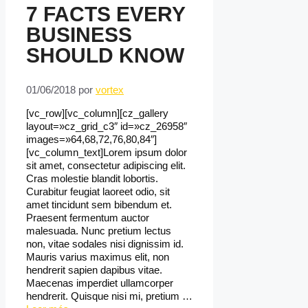
7 FACTS EVERY
BUSINESS
SHOULD KNOW
01/06/2018
por
vortex
[vc_row][vc_column][cz_gallery
layout=»cz_grid_c3″ id=»cz_26958″
images=»64,68,72,76,80,84″]
[vc_column_text]Lorem ipsum dolor
sit amet, consectetur adipiscing elit.
Cras molestie blandit lobortis.
Curabitur feugiat laoreet odio, sit
amet tincidunt sem bibendum et.
Praesent fermentum auctor
malesuada. Nunc pretium lectus
non, vitae sodales nisi dignissim id.
Mauris varius maximus elit, non
hendrerit sapien dapibus vitae.
Maecenas imperdiet ullamcorper
hendrerit. Quisque nisi mi, pretium …