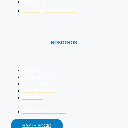
924 80 81 60
direccion@downdonbenito.es
NOSOTROS
Quiénes somos
Junta directiva
Profesionales
Transparencia
Contacto
Síndrome de Down
HAZTE SOCIO