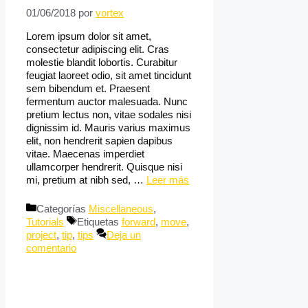
01/06/2018
por
vortex
Lorem ipsum dolor sit amet,
consectetur adipiscing elit. Cras
molestie blandit lobortis. Curabitur
feugiat laoreet odio, sit amet tincidunt
sem bibendum et. Praesent
fermentum auctor malesuada. Nunc
pretium lectus non, vitae sodales nisi
dignissim id. Mauris varius maximus
elit, non hendrerit sapien dapibus
vitae. Maecenas imperdiet
ullamcorper hendrerit. Quisque nisi
mi, pretium at nibh sed, …
Leer más
Categorías
Miscellaneous
,
Tutorials
Etiquetas
forward
,
move
,
project
,
tip
,
tips
Deja un
comentario