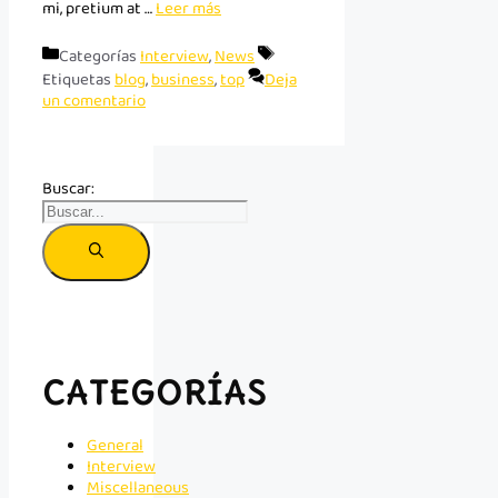
mi, pretium at …
Leer más
Categorías
Interview
,
News
Etiquetas
blog
,
business
,
top
Deja
un comentario
Buscar:
CATEGORÍAS
General
Interview
Miscellaneous