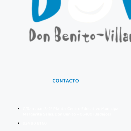
CONTACTO
C/San Juan 3-2ª Planta. Centro Educativo Municipal
Margarita Salas. Don Benito – 06400 (Badajoz)
924 80 81 60