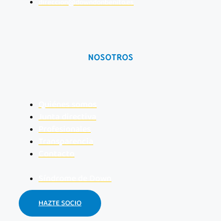
direccion@downdonbenito.es
NOSOTROS
Quiénes somos
Junta directiva
Profesionales
Transparencia
Contacto
Síndrome de Down
HAZTE SOCIO