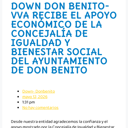
DOWN DON BENITO-
VVA RECIBE EL APOYO
ECONÓMICO DE LA
CONCEJALÍA DE
IGUALDAD Y
BIENESTAR SOCIAL
DEL AYUNTAMIENTO
DE DON BENITO
Down- Donbenito
mayo 12, 2026
1:31 pm
No hay comentarios
Desde nuestra entidad agradecemos la confianza y el
apoyo mostrado por la Concejalía de Igualdad y Bienestar