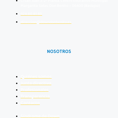
C/San Juan 3-2ª Planta. Centro Educativo Municipal
Margarita Salas. Don Benito – 06400 (Badajoz)
924 80 81 60
direccion@downdonbenito.es
NOSOTROS
Quiénes somos
Junta directiva
Profesionales
Transparencia
Contacto
Síndrome de Down