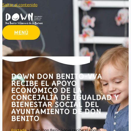
Saltar al contenido
MENÚ
DOWN DON BENITO-VVA
RECIBE EL APOYO
ECONÓMICO DE LA
CONCEJALÍA DE IGUALDAD Y
BIENESTAR SOCIAL DEL
AYUNTAMIENTO DE DON
BENITO
Portada
»
Down Don Benito-Vva recibe el apoyo