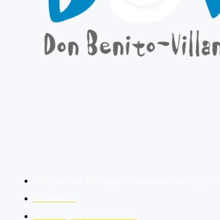
C/San Juan 3-2ª Planta. Centro Educativo Municipal Mar
924 80 81 60
direccion@downdonbenito.es