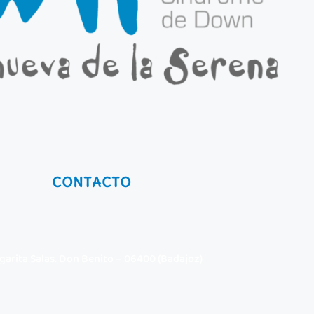
CONTACTO
garita Salas. Don Benito – 06400 (Badajoz)