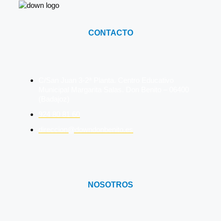
CONTACTO
C/San Juan 3-2ª Planta. Centro Educativo
Municipal Margarita Salas. Don Benito – 06400
(Badajoz)
924 80 81 60
direccion@downdonbenito.es
NOSOTROS