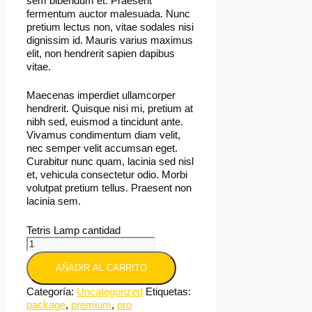
sem bibendum et. Praesent
fermentum auctor malesuada. Nunc
pretium lectus non, vitae sodales nisi
dignissim id. Mauris varius maximus
elit, non hendrerit sapien dapibus
vitae.
Maecenas imperdiet ullamcorper
hendrerit. Quisque nisi mi, pretium at
nibh sed, euismod a tincidunt ante.
Vivamus condimentum diam velit,
nec semper velit accumsan eget.
Curabitur nunc quam, lacinia sed nisl
et, vehicula consectetur odio. Morbi
volutpat pretium tellus. Praesent non
lacinia sem.
Tetris Lamp cantidad
AÑADIR AL CARRITO
Categoría:
Uncategorized
Etiquetas:
package
,
premium
,
pro